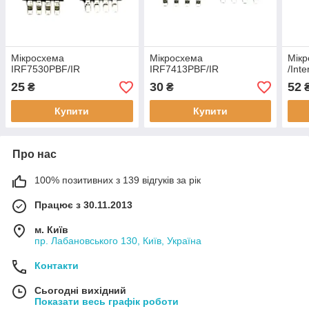
Мікросхема
Мікросхема
Мікр
IRF7530PBF/IR
IRF7413PBF/IR
/Inte
25
30
52
₴
₴
Купити
Купити
Про нас
100% позитивних з 139 відгуків за рік
Працює з 30.11.2013
м. Київ
пр. Лабановського 130, Київ, Україна
Контакти
Сьогодні вихідний
Показати весь графік роботи