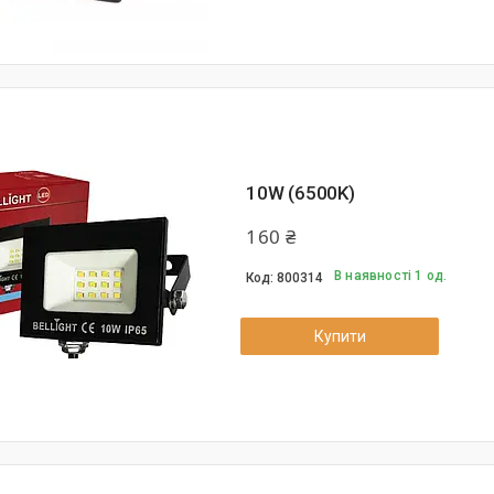
10W (6500K)
160 ₴
В наявності 1 од.
800314
Купити