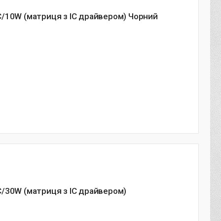
/10W (матриця з IC драйвером) Чорний
/30W (матриця з IC драйвером)