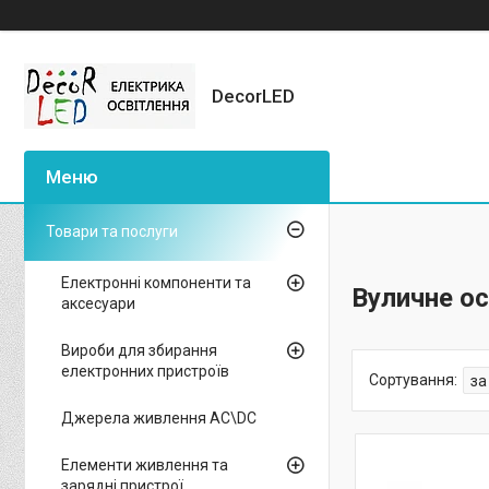
DecorLED
Товари та послуги
Електронні компоненти та
Вуличне ос
аксесуари
Вироби для збирання
електронних пристроїв
Джерела живлення AC\DC
Елементи живлення та
зарядні пристрої