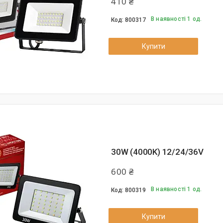
410 ₴
В наявності 1 од.
800317
Купити
30W (4000K) 12/24/36V
600 ₴
В наявності 1 од.
800319
Купити