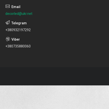
decorled@ukr.net
+380932197292
+380735880060