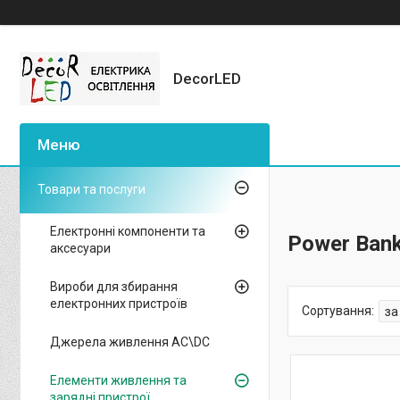
DecorLED
Товари та послуги
Електронні компоненти та
Power Ban
аксесуари
Вироби для збирання
електронних пристроїв
Джерела живлення AC\DC
Елементи живлення та
зарядні пристрої