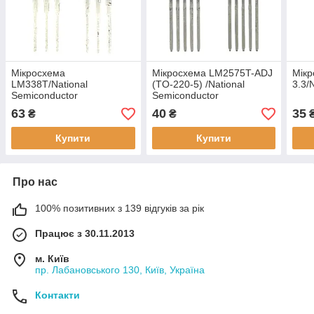
Мікросхема
Мікросхема LM2575T-ADJ
Мік
LM338T/National
(TO-220-5) /National
3.3/
Semiconductor
Semiconductor
63
40
35
₴
₴
Купити
Купити
Про нас
100% позитивних з 139 відгуків за рік
Працює з 30.11.2013
м. Київ
пр. Лабановського 130, Київ, Україна
Контакти