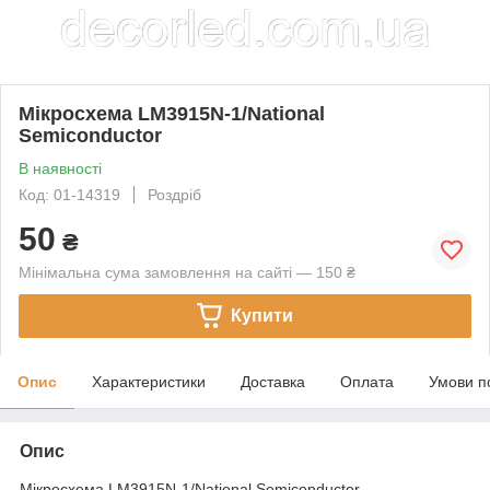
Мікросхема LM3915N-1/National
Semiconductor
В наявності
Код: 01-14319
Роздріб
50
₴
Мінімальна сума замовлення на сайті — 150 ₴
Купити
Опис
Характеристики
Доставка
Оплата
Умови п
Опис
Мікросхема LM3915N-1/National Semiconductor