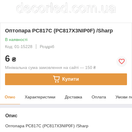
Оптопара PC817C (PC817X3NIP0F) /Sharp
В наявності
Код: 01-15228
Роздріб
6
₴
Мінімальна сума замовлення на сайті — 150 ₴
Купити
Опис
Характеристики
Доставка
Оплата
Умови п
Опис
Оптопара PC817C (PC817X3NIP0F) /Sharp