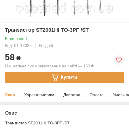
Транзистор ST2001HI TO-3PF /ST
В наявності
Код: 01-13325
Роздріб
58
₴
Мінімальна сума замовлення на сайті — 150 ₴
Купити
Опис
Характеристики
Доставка
Оплата
Умови п
Опис
Транзистор ST2001HI TO-3PF /ST