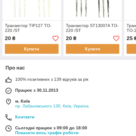
Транзистор TIP127 TO-
Транзистор ST13007A TO-
Тра
220 /ST
220 /ST
TO-2
20
20
25
₴
₴
Купити
Купити
Про нас
100% позитивних з 139 відгуків за рік
Працює з 30.11.2013
м. Київ
пр. Лабановського 130, Київ, Україна
Контакти
Сьогодні працює з 09:00 до 18:00
Показати весь графік роботи