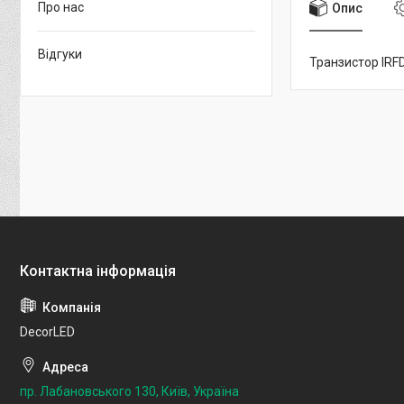
Про нас
Опис
Відгуки
Транзистор IRF
DecorLED
пр. Лабановського 130, Київ, Україна