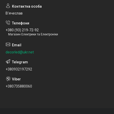
Вʼячеслав
+380 (93) 219-72-92
Магазин Електрики та Електроніки
decorled@ukr.net
+380932197292
+380735880060