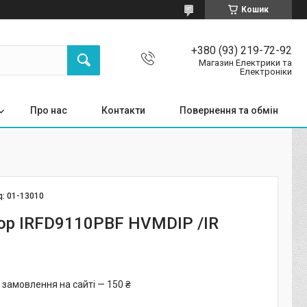
Кошик
+380 (93) 219-72-92
Магазин Електрики та
Електроніки
Про нас
Контакти
Повернення та обмін
д:
01-13010
ор IRFD9110PBF HVMDIP /IR
 замовлення на сайті — 150 ₴