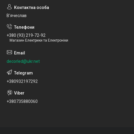
Вʼячеслав
+380 (93) 219-72-92
Магазин Електрики та Електроніки
decorled@ukr.net
+380932197292
+380735880060