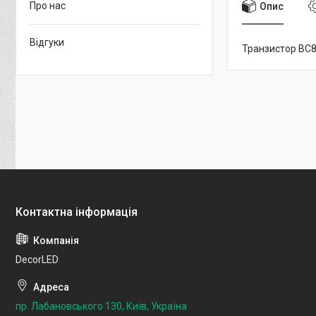
Про нас
Опис
Відгуки
Транзистор BC8
DecorLED
пр. Лабановського 130, Київ, Україна