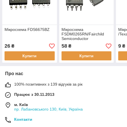
Мікросхема FDS6675BZ
Мікросхема
Мік
FSDM0265RN/Fairchild
/Tex
Semiconductor
26
58
9
₴
₴
₴
Купити
Купити
Про нас
100% позитивних з 139 відгуків за рік
Працює з 30.11.2013
м. Київ
пр. Лабановського 130, Київ, Україна
Контакти