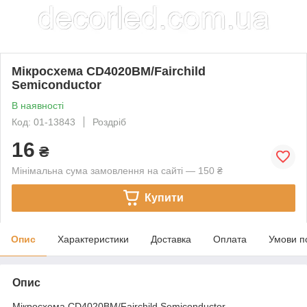
Мікросхема CD4020BM/Fairchild
Semiconductor
В наявності
Код: 01-13843
Роздріб
16
₴
Мінімальна сума замовлення на сайті — 150 ₴
Купити
Опис
Характеристики
Доставка
Оплата
Умови п
Опис
Мікросхема CD4020BM/Fairchild Semiconductor