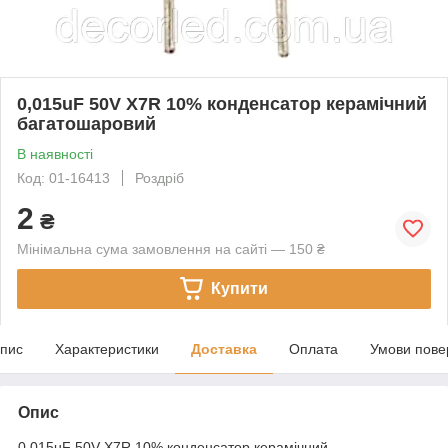
0,015uF 50V X7R 10% конденсатор керамічний
багатошаровий
В наявності
Код: 01-16413
Роздріб
2
₴
Мінімальна сума замовлення на сайті — 150 ₴
Купити
пис
Характеристики
Доставка
Оплата
Умови пове
Опис
0,015uF 50V X7R 10% конденсатор керамічний