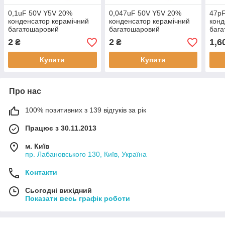
0,1uF 50V Y5V 20%
0,047uF 50V Y5V 20%
47p
конденсатор керамічний
конденсатор керамічний
конд
багатошаровий
багатошаровий
баг
2
2
1,6
₴
₴
Купити
Купити
Про нас
100% позитивних з 139 відгуків за рік
Працює з 30.11.2013
м. Київ
пр. Лабановського 130, Київ, Україна
Контакти
Сьогодні вихідний
Показати весь графік роботи