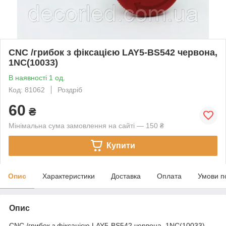
CNC /грибок з фіксацією LAY5-ВS542 червона,
1NC(10033)
В наявності 1 од.
Код: 81062
Роздріб
60
₴
Мінімальна сума замовлення на сайті — 150 ₴
Купити
Опис
Характеристики
Доставка
Оплата
Умови п
Опис
CNC /грибок з фіксацією LAY5-ВS542 червона, 1NC(10033)